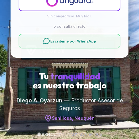
Sin compromiso. Muy fácil.
o consultá directo
Escribime por WhatsApp
Tu
tranquilidad
es nuestro trabajo
Diego A. Oyarzun
— Productor Asesor de
Seguros
Senillosa, Neuquén
Mat. SSN 84.665